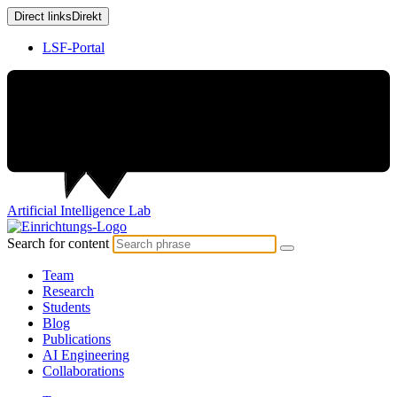
Direct links
Direkt
LSF-Portal
Artificial
Intelligence
Lab
Search for content
Team
Research
Students
Blog
Publications
AI Engineering
Collaborations