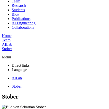
Team
Research
Students
Blog
Publications
AI Engineering
Collaborations
Home
Team
AILab
Stober
Menu
Direct links
Language
AILab
Stober
Stober